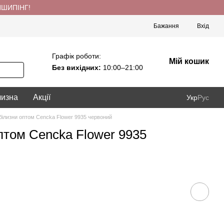
ПШИПІНГ!
Бажання
Вхід
Графік роботи:
Мій кошик
Без вихідних:
10:00–21:00
лизна
Акції
Укр
Рус
білизни оптом Cencka Flower 9935 червоний
птом Cencka Flower 9935