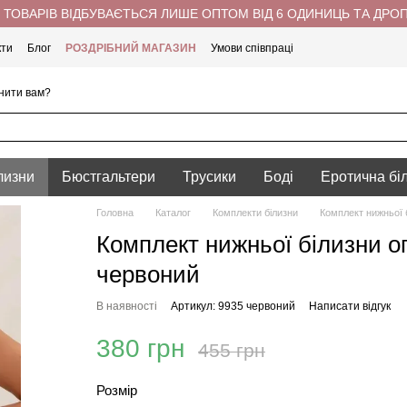
ТОВАРІВ ВІДБУВАЄТЬСЯ ЛИШЕ ОПТОМ ВІД 6 ОДИНИЦЬ ТА ДРО
кти
Блог
РОЗДРІБНИЙ МАГАЗИН
Умови співпраці
нити вам?
лизни
Бюстгальтери
Трусики
Боді
Еротична бі
Головна
Каталог
Комплекти білизни
Комплект нижньої 
Комплект нижньої білизни о
червоний
В наявності
Артикул: 9935 червоний
Написати відгук
380 грн
455 грн
Розмір