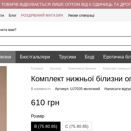
ТОВАРІВ ВІДБУВАЄТЬСЯ ЛИШЕ ОПТОМ ВІД 6 ОДИНИЦЬ ТА ДРО
кти
Блог
РОЗДРІБНИЙ МАГАЗИН
Умови співпраці
нити вам?
лизни
Бюстгальтери
Трусики
Боді
Еротична бі
Головна
Каталог
Комплекти білизни
Комплект нижньої 
Комплект нижньої білизни 
В наявності
Артикул: UJ7035 молочний
Написати відгук
610 грн
Розмір
B (75.80.85)
С (75.80.85)