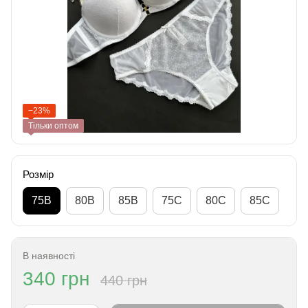
−23%
Тільки оптом
Розмір
75B
80B
85B
75C
80C
85C
В наявності
340 грн
440 грн