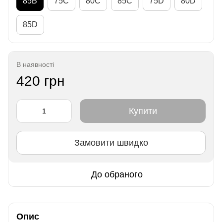
85B
75C
80C
85C
75D
80D
85D
В наявності
420 грн
Купити
Замовити швидко
До обраного
Опис