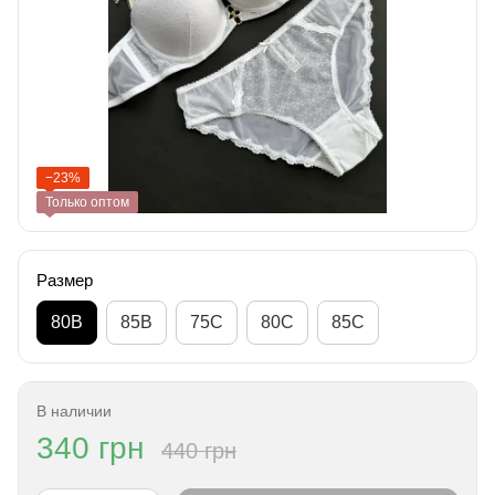
−23%
Только оптом
Размер
80B
85B
75C
80C
85C
В наличии
340 грн
440 грн