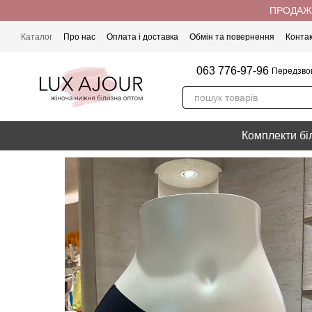
Перейти до основного контенту
ПРОДАЖ 
Каталог
Про нас
Оплата і доставка
Обмін та повернення
Конта
063 776-97-96
Передзво
Комплекти бі