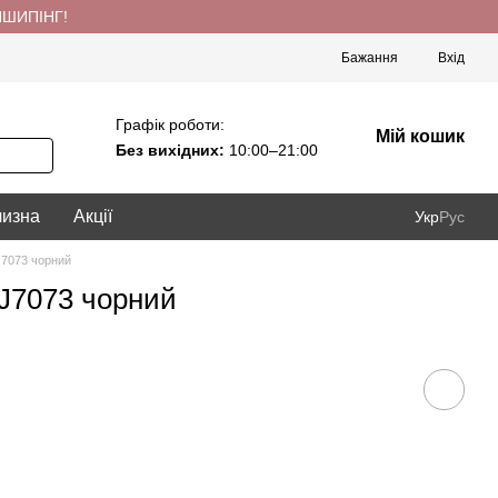
ПШИПІНГ!
Бажання
Вхід
Графік роботи:
Мій кошик
Без вихідних:
10:00–21:00
лизна
Акції
Укр
Рус
J7073 чорний
PJ7073 чорний