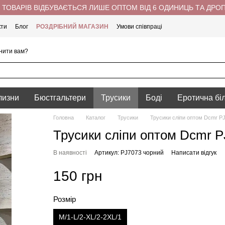
ТОВАРІВ ВІДБУВАЄТЬСЯ ЛИШЕ ОПТОМ ВІД 6 ОДИНИЦЬ ТА ДРО
кти
Блог
РОЗДРІБНИЙ МАГАЗИН
Умови співпраці
нити вам?
лизни
Бюстгальтери
Трусики
Боді
Еротична бі
Головна
Каталог
Трусики
Трусики сліпи оптом Dcmr P
Трусики сліпи оптом Dcmr 
В наявності
Артикул: PJ7073 чорний
Написати відгук
150 грн
Розмір
M/1-L/2-XL/2-2XL/1