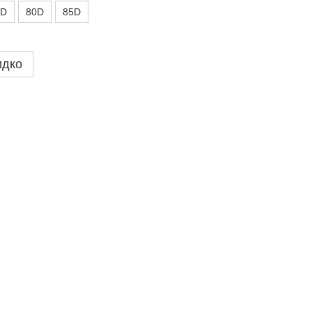
5D
80D
85D
идко