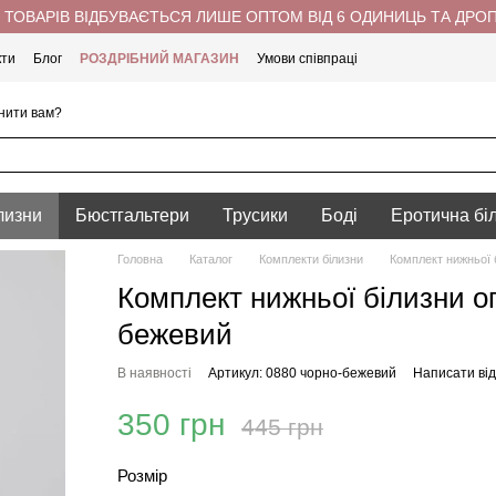
ТОВАРІВ ВІДБУВАЄТЬСЯ ЛИШЕ ОПТОМ ВІД 6 ОДИНИЦЬ ТА ДРО
кти
Блог
РОЗДРІБНИЙ МАГАЗИН
Умови співпраці
нити вам?
лизни
Бюстгальтери
Трусики
Боді
Еротична бі
Головна
Каталог
Комплекти білизни
Комплект нижньої 
Комплект нижньої білизни о
бежевий
В наявності
Артикул: 0880 чорно-бежевий
Написати від
350 грн
445 грн
Розмір