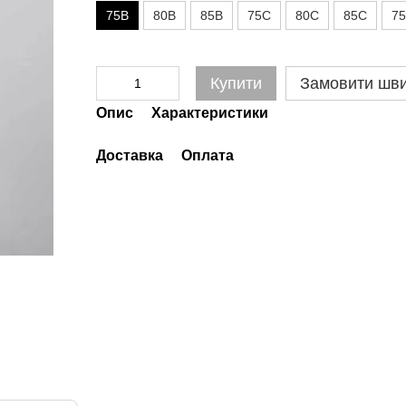
75B
80B
85B
75C
80C
85C
7
Купити
Замовити шв
Опис
Характеристики
Доставка
Оплата