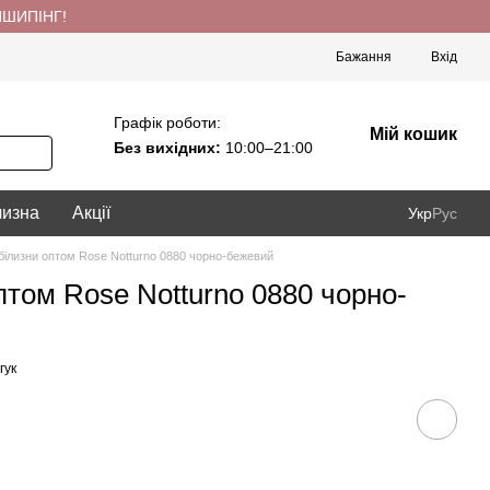
ПШИПІНГ!
Бажання
Вхід
Графік роботи:
Мій кошик
Без вихідних:
10:00–21:00
лизна
Акції
Укр
Рус
білизни оптом Rose Notturno 0880 чорно-бежевий
птом Rose Notturno 0880 чорно-
гук