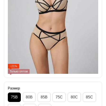
−21%
Только оптом
Размер
75B
80B
85B
75C
80C
85C